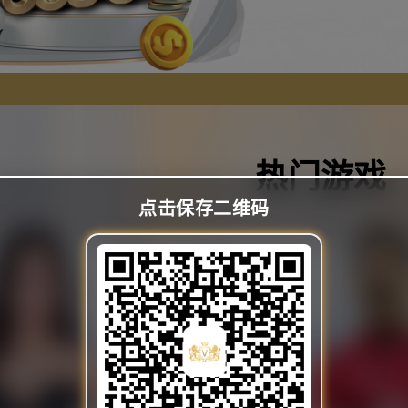
优惠新
热门游戏
点击保存二维码
体育竞技
SPORT
进入游戏