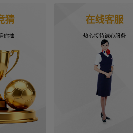
竞猜
在线客服
等你抽
热心接待诚心服务