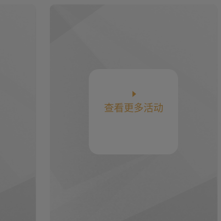
查看更多活动