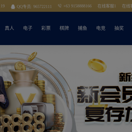
21
+63 9158888166
在线客服1
在线
QQ专员: 965722111
真人
电子
彩票
棋牌
捕鱼
电竞
抽奖