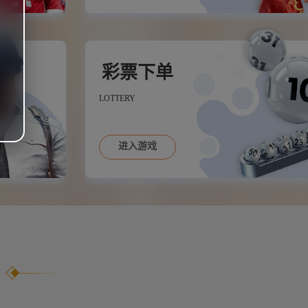
彩票下单
LOTTERY
进入游戏