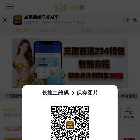
威尼斯娱乐场APP
立即下载
体育下单，电子游艺等尽在一手掌握
易记域名：
备用域名：
v100.cc
复制
vv20261.cc
复制
长按二维码 → 保存图片
领取优惠活动的手续麻烦，已新增优惠系统，现在可以前往【福利中心】界面领取满足条
未登录
充值
提现
转账
下载
登录后查看
快速到账
极速到账
灵活切换
极速APP
热门游戏
我的收藏