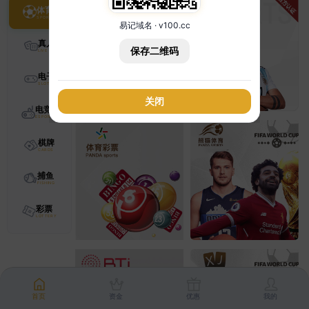
体育
易记域名 · v100.cc
真人
保存二维码
电子
关闭
电竞
棋牌
捕鱼
彩票
首页
资金
优惠
我的