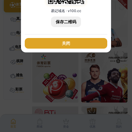
体育
易记域名 · v100.cc
真人
保存二维码
电子
关闭
电竞
棋牌
捕鱼
彩票
首页
商城
资金
优惠
我的