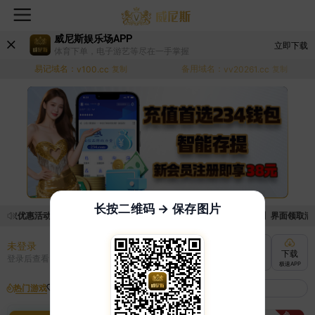
威尼斯娱乐场APP
立即下载
体育下单，电子游艺等尽在一手掌握
易记域名：
备用域名：
v100.cc
复制
vv20261.cc
复制
长按二维码 → 保存图片
领取优惠活动的手续麻烦，已新增优惠系统，现在可以前往【福利中心】界面领取满足条
未登录
充值
提现
转账
下载
登录后查看
快速到账
极速到账
灵活切换
极速APP
热门游戏
我的收藏