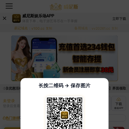
威尼斯娱乐场APP
立即下载
体育下单，电子游艺等尽在一手掌握
易记域名：
备用域名：
v100.cc
复制
vv20261.cc
复制
长按二维码 → 保存图片
领取优惠活动的手续麻烦，已新增优惠系统，现在可以前往【福利中心】界面领取满足
未登录
充值
提现
转账
下载
登录后查看
快速到账
极速到账
灵活切换
极速APP
热门游戏
我的收藏