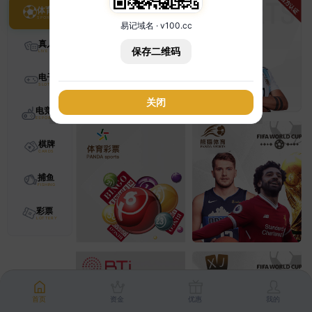
体育
易记域名 · v100.cc
真人
保存二维码
电子
关闭
电竞
棋牌
捕鱼
彩票
首页
资金
优惠
我的