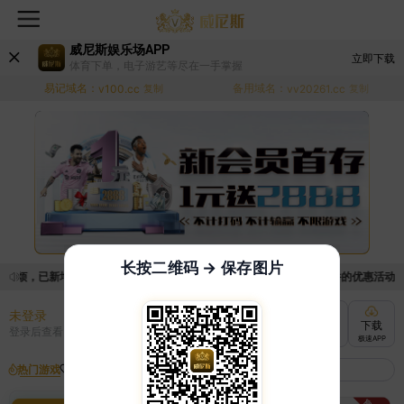
威尼斯娱乐场APP
立即下载
体育下单，电子游艺等尽在一手掌握
易记域名：
备用域名：
v100.cc
复制
vv20261.cc
复制
长按二维码 → 保存图片
麻烦，已新增优惠系统，现在可以前往【福利中心】界面领取满足条件的优惠活动哦~ 
未登录
充值
提现
转账
下载
登录后查看
快速到账
极速到账
灵活切换
极速APP
热门游戏
我的收藏