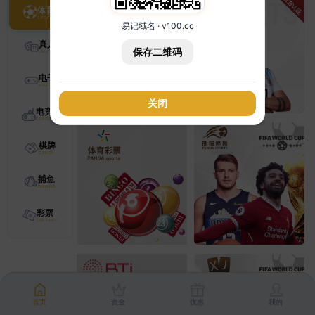
体育
易记域名 · v100.cc
真人
保存二维码
电子
关闭
电竞
棋牌
捕鱼
彩票
首页
资金
优惠
我的