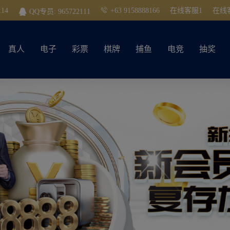
15
+63 9158888166
在线客服1
在线
QQ专员: 965722111
真人
电子
彩票
棋牌
捕鱼
电竞
抽奖