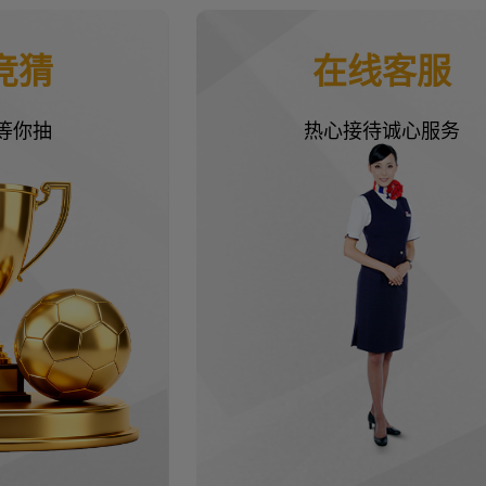
竞猜
在线客服
等你抽
热心接待诚心服务