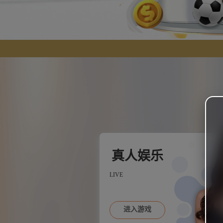
真人娱乐
LIVE
进入游戏