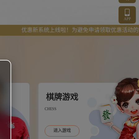
APP
惠新系统上线啦！为避免申请领取优惠活动的手续麻烦，已
棋牌游戏
CHESS
进入游戏