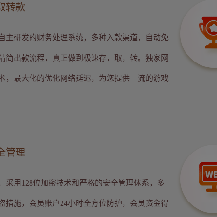
取转款
自主研发的财务处理系统，多种入款渠道，自动免
精简出款流程，真正做到极速存，取，转。独家网
术，最大化的优化网络延迟，为您提供一流的游戏
全管理
，采用128位加密技术和严格的安全管理体系，多
盗措施，会员账户24小时全方位防护，会员资金得