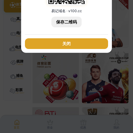
体育
易记域名 · v100.cc
真人
保存二维码
电子
关闭
电竞
棋牌
捕鱼
彩票
首页
资金
优惠
我的