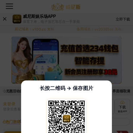
威尼斯娱乐场APP
立即下载
体育下单，电子游艺等尽在一手掌握
易记域名：
备用域名：
v100.cc
复制
vv20261.cc
复制
长按二维码 → 保存图片
取优惠活动的手续麻烦，已新增优惠系统，现在可以前往【福利中心】界面领取满足条
未登录
充值
提现
转账
下载
登录后查看
快速到账
极速到账
灵活切换
极速APP
热门游戏
我的收藏