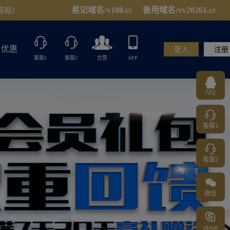
易记域名:v100.cc
备用域名:vv20261.cc
客服2
优惠
登入
注册
客服1
客服2
合营
APP
QQ
客服1
客服2
微信
skype