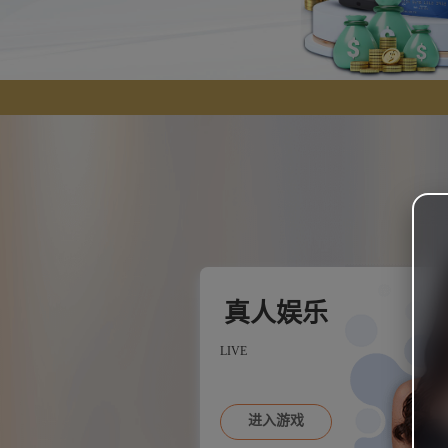
真人娱乐
LIVE
进入游戏