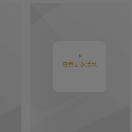
查看更多活动