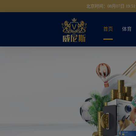
北京时间：08月07日 19:51:
首页
体育