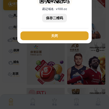
体育
易记域名 · v100.cc
真人
保存二维码
电子
关闭
电竞
棋牌
捕鱼
彩票
首页
商城
资金
优惠
我的