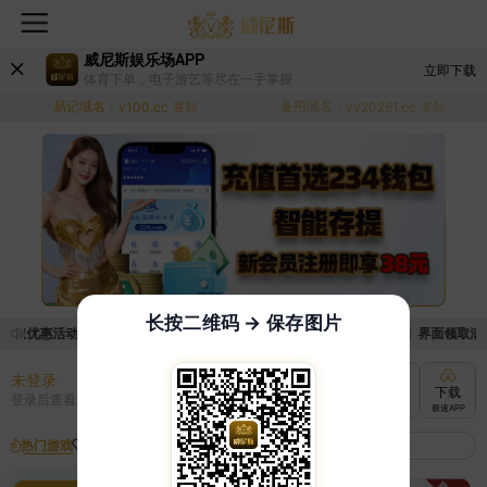
威尼斯娱乐场APP
立即下载
体育下单，电子游艺等尽在一手掌握
易记域名：
备用域名：
v100.cc
复制
vv20261.cc
复制
长按二维码 → 保存图片
领取优惠活动的手续麻烦，已新增优惠系统，现在可以前往【福利中心】界面领取满足条
未登录
充值
提现
转账
下载
登录后查看
快速到账
极速到账
灵活切换
极速APP
热门游戏
我的收藏