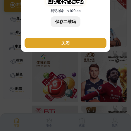
体育
易记域名 · v100.cc
真人
保存二维码
电子
关闭
电竞
棋牌
捕鱼
彩票
首页
资金
优惠
我的