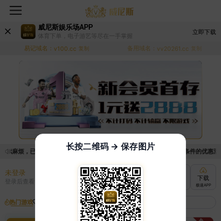
威尼斯娱乐场APP
立即下载
体育下单，电子游艺等尽在一手掌握
易记域名：
备用域名：
v100.cc
复制
vv20261.cc
复制
长按二维码 → 保存图片
手续麻烦，已新增优惠系统，现在可以前往【福利中心】界面领取满足条件的优惠活动哦
未登录
充值
提现
转账
下载
登录后查看
快速到账
极速到账
灵活切换
极速APP
热门游戏
我的收藏