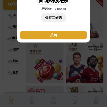
体育
易记域名 · v100.cc
真人
保存二维码
电子
关闭
电竞
棋牌
捕鱼
彩票
首页
商城
资金
优惠
我的