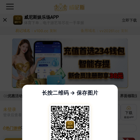
威尼斯娱乐场APP
立即下载
体育下单，电子游艺等尽在一手掌握
易记域名：
备用域名：
v100.cc
复制
vv20261.cc
复制
长按二维码 → 保存图片
领取优惠活动的手续麻烦，已新增优惠系统，现在可以前往【福利中心】界面领取满足条
未登录
充值
提现
转账
下载
登录后查看
快速到账
极速到账
灵活切换
极速APP
热门游戏
我的收藏