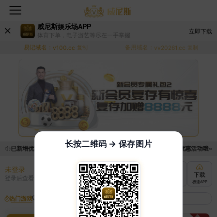
威尼斯娱乐场APP
立即下载
体育下单，电子游艺等尽在一手掌握
易记域名：
备用域名：
v100.cc
复制
vv20261.cc
复制
长按二维码 → 保存图片
，已新增优惠系统，现在可以前往【福利中心】界面领取满足条件的优惠活动哦~ *
未登录
充值
提现
转账
下载
登录后查看
快速到账
极速到账
灵活切换
极速APP
热门游戏
我的收藏