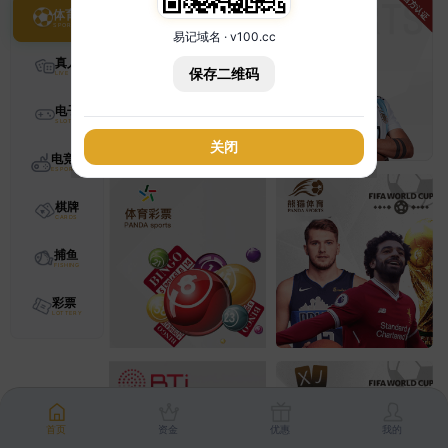
体育
易记域名 · v100.cc
真人
保存二维码
电子
关闭
电竞
棋牌
捕鱼
彩票
首页
资金
优惠
我的