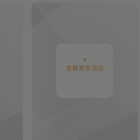
查看更多活动