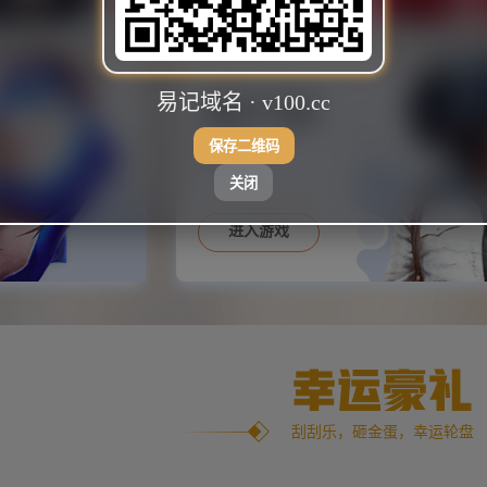
易记域名 · v100.cc
电子下单
保存二维码
ESPORTS
关闭
进入游戏
刮刮乐，砸金蛋，幸运轮盘