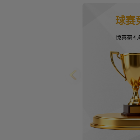
球赛
惊喜豪礼