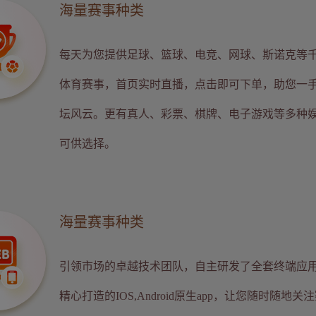
海量赛事种类
每天为您提供足球、篮球、电竞、网球、斯诺克等
体育赛事，首页实时直播，点击即可下单，助您一
坛风云。更有真人、彩票、棋牌、电子游戏等多种
可供选择。
海量赛事种类
引领市场的卓越技术团队，自主研发了全套终端应
精心打造的IOS,Android原生app，让您随时随地关