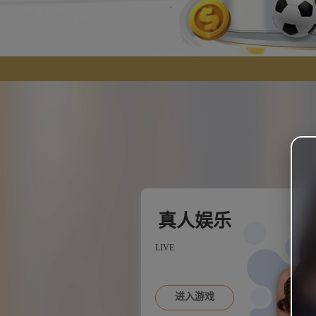
真人娱乐
LIVE
进入游戏