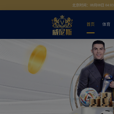
北京时间：08月08日 04:03:
首页
体育