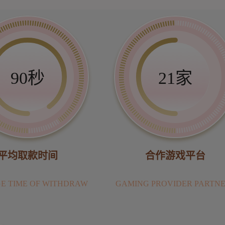
90秒
21家
平均取款时间
合作游戏平台
E TIME OF WITHDRAW
GAMING PROVIDER PARTN