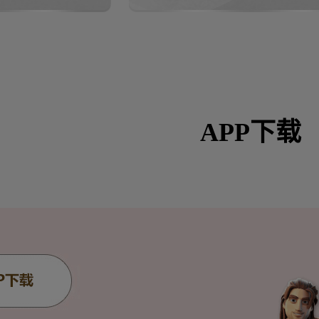
APP下载