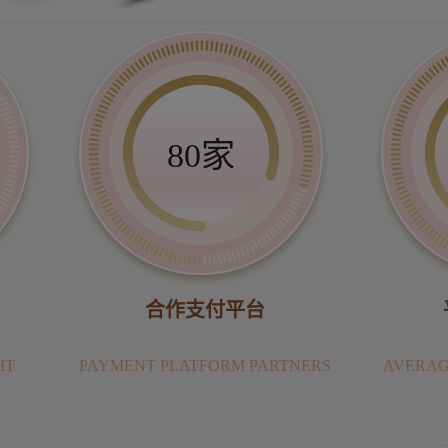
80家
合作支付平台
IT
PAYMENT PLATFORM PARTNERS
AVERAG