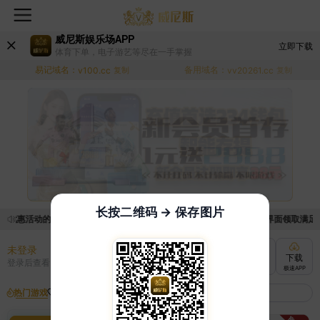
威尼斯娱乐场APP
立即下载
体育下单，电子游艺等尽在一手掌握
易记域名：
备用域名：
v100.cc
复制
vv20261.cc
复制
长按二维码 → 保存图片
取优惠活动的手续麻烦，已新增优惠系统，现在可以前往【福利中心】界面领取满足条件
未登录
充值
提现
转账
下载
登录后查看
快速到账
极速到账
灵活切换
极速APP
热门游戏
我的收藏