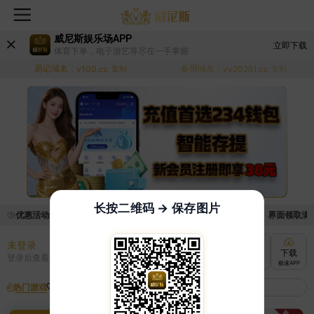
威尼斯娱乐场APP
立即下载
体育下单，电子游艺等尽在一手掌握
易记域名：
备用域名：
v100.cc
复制
vv20261.cc
复制
长按二维码 → 保存图片
领取优惠活动的手续麻烦，已新增优惠系统，现在可以前往【福利中心】界面领取满足条
未登录
充值
提现
转账
下载
登录后查看
快速到账
极速到账
灵活切换
极速APP
热门游戏
我的收藏