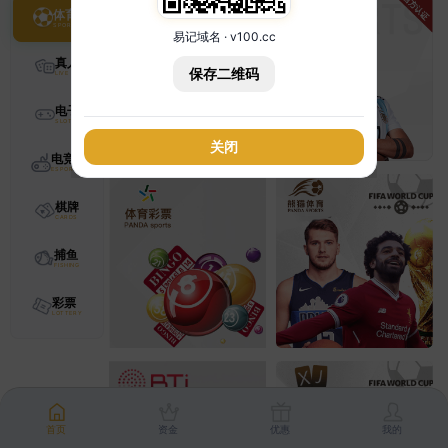
体育
易记域名 · v100.cc
真人
保存二维码
电子
关闭
电竞
棋牌
捕鱼
彩票
首页
资金
优惠
我的