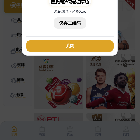
体育
易记域名 · v100.cc
真人
保存二维码
电子
关闭
电竞
棋牌
捕鱼
彩票
首页
商城
资金
优惠
我的