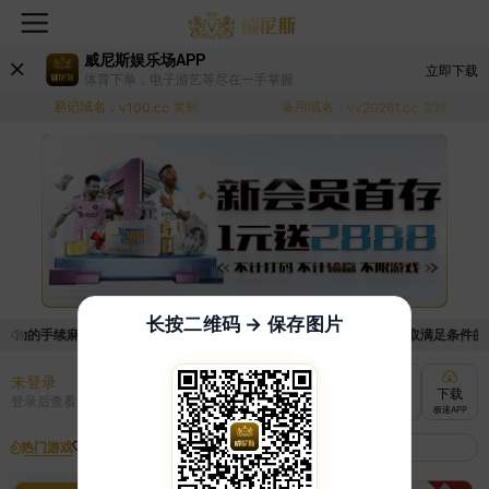
威尼斯娱乐场APP
立即下载
体育下单，电子游艺等尽在一手掌握
易记域名：
备用域名：
v100.cc
复制
vv20261.cc
复制
长按二维码 → 保存图片
活动的手续麻烦，已新增优惠系统，现在可以前往【福利中心】界面领取满足条件的优惠
未登录
充值
提现
转账
下载
登录后查看
快速到账
极速到账
灵活切换
极速APP
热门游戏
我的收藏