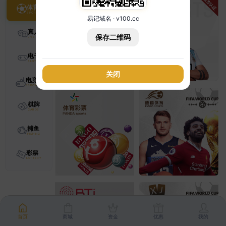
体育
易记域名 · v100.cc
真人
保存二维码
电子
关闭
电竞
棋牌
捕鱼
彩票
首页
商城
资金
优惠
我的