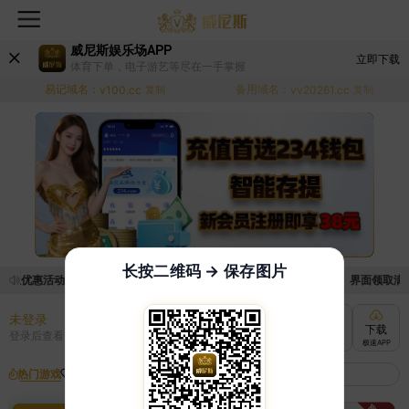
威尼斯娱乐场APP
立即下载
体育下单，电子游艺等尽在一手掌握
易记域名：
备用域名：
v100.cc
复制
vv20261.cc
复制
长按二维码 → 保存图片
领取优惠活动的手续麻烦，已新增优惠系统，现在可以前往【福利中心】界面领取满足条
未登录
充值
提现
转账
下载
登录后查看
快速到账
极速到账
灵活切换
极速APP
热门游戏
我的收藏