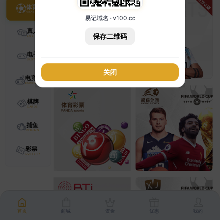
体育
易记域名 · v100.cc
真人
保存二维码
电子
关闭
电竞
棋牌
捕鱼
彩票
首页
商城
资金
优惠
我的