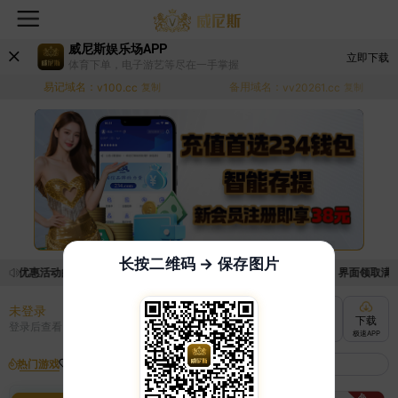
威尼斯娱乐场APP
立即下载
体育下单，电子游艺等尽在一手掌握
易记域名：
备用域名：
v100.cc
复制
vv20261.cc
复制
长按二维码 → 保存图片
取优惠活动的手续麻烦，已新增优惠系统，现在可以前往【福利中心】界面领取满足条
未登录
充值
提现
转账
下载
登录后查看
快速到账
极速到账
灵活切换
极速APP
热门游戏
我的收藏