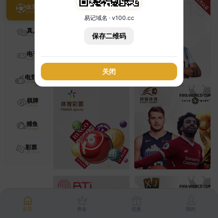
体育
易记域名 · v100.cc
真人
保存二维码
电子
关闭
电竞
棋牌
捕鱼
彩票
首页
资金
优惠
我的