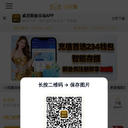
威尼斯娱乐场APP
立即下载
体育下单，电子游艺等尽在一手掌握
易记域名：
备用域名：
v100.cc
复制
vv20261.cc
复制
长按二维码 → 保存图片
领取优惠活动的手续麻烦，已新增优惠系统，现在可以前往【福利中心】界面领取满足条
未登录
充值
提现
转账
下载
登录后查看
快速到账
极速到账
灵活切换
极速APP
热门游戏
我的收藏