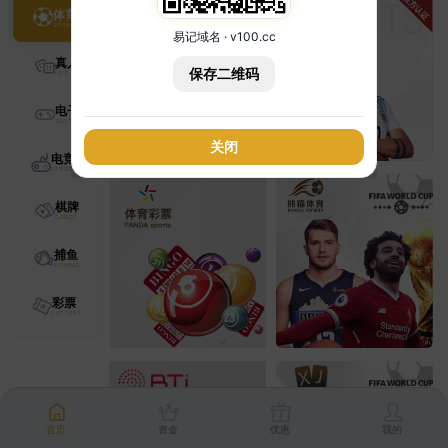
体育
易记域名 · v100.cc
真人
保存二维码
电子
关闭
电竞
棋牌
捕鱼
彩票
首页
资金
优惠
我的