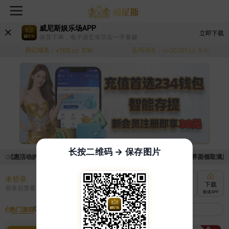
威尼斯娱乐场APP
立即下载
体育下单，电子游艺等尽在一手掌握
易记域名：
备用域名：
v100.cc
复制
vv20261.cc
复制
长按二维码 → 保存图片
取优惠活动的手续麻烦，已新增优惠系统，现在可以前往【福利中心】界面领取满足条件
未登录
充值
提现
转账
下载
登录后查看
快速到账
极速到账
灵活切换
极速APP
热门游戏
我的收藏