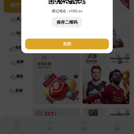
体育
易记域名 · v100.cc
真人
保存二维码
电子
关闭
电竞
棋牌
捕鱼
彩票
首页
资金
优惠
我的