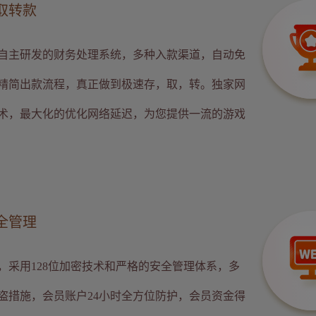
取转款
自主研发的财务处理系统，多种入款渠道，自动免
精简出款流程，真正做到极速存，取，转。独家网
术，最大化的优化网络延迟，为您提供一流的游戏
全管理
，采用128位加密技术和严格的安全管理体系，多
盗措施，会员账户24小时全方位防护，会员资金得