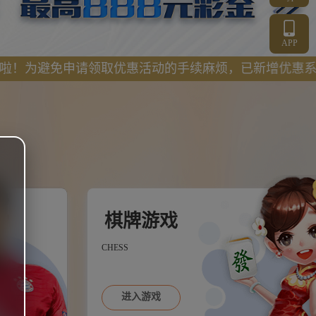
APP
请领取优惠活动的手续麻烦，已新增优惠系统，现在可以前
棋牌游戏
CHESS
进入游戏