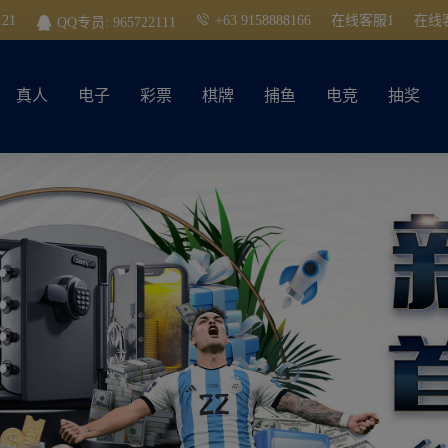
22
+63 9158888166
在线客服1
在线
QQ专员: 965722111
真人
电子
彩票
棋牌
捕鱼
电竞
抽奖