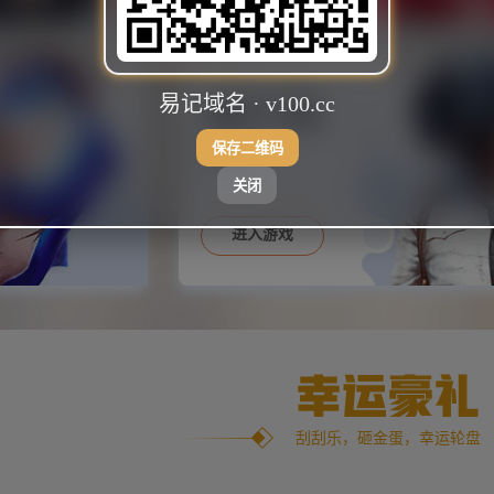
易记域名 · v100.cc
电子下单
保存二维码
ESPORTS
关闭
进入游戏
刮刮乐，砸金蛋，幸运轮盘