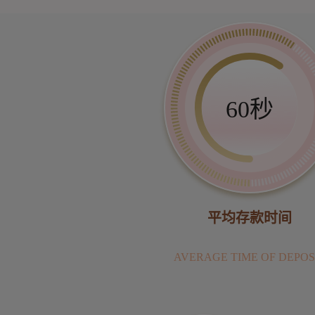
60秒
平均存款时间
AVERAGE TIME OF DEPOS