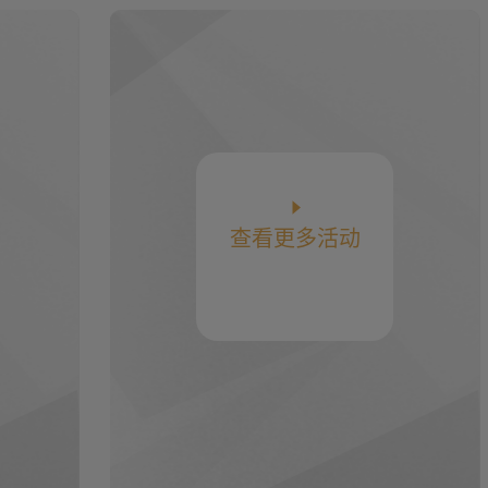
查看更多活动