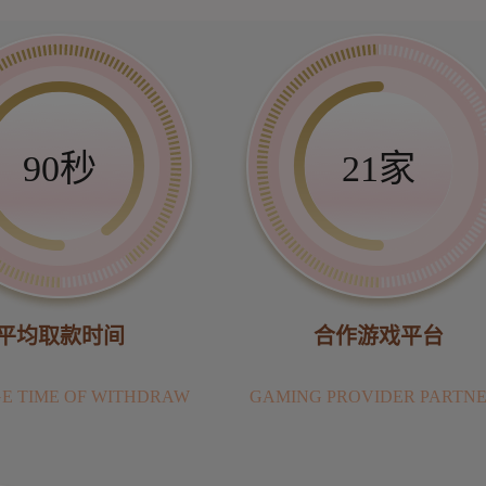
90秒
21家
平均取款时间
合作游戏平台
E TIME OF WITHDRAW
GAMING PROVIDER PARTN