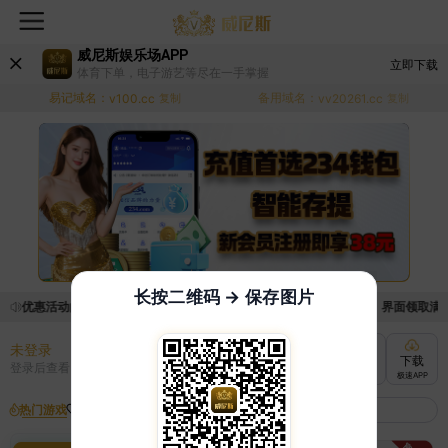
威尼斯娱乐场APP
立即下载
体育下单，电子游艺等尽在一手掌握
易记域名：
备用域名：
v100.cc
复制
vv20261.cc
复制
长按二维码 → 保存图片
领取优惠活动的手续麻烦，已新增优惠系统，现在可以前往【福利中心】界面领取满足条
未登录
充值
提现
转账
下载
登录后查看
快速到账
极速到账
灵活切换
极速APP
热门游戏
我的收藏