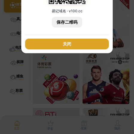
体育
易记域名 · v100.cc
真人
保存二维码
电子
关闭
电竞
棋牌
捕鱼
彩票
首页
资金
优惠
我的