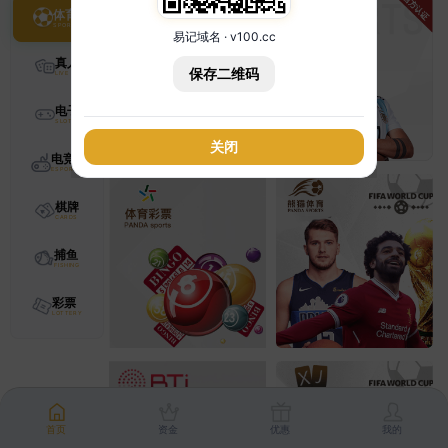
体育
易记域名 · v100.cc
真人
保存二维码
电子
关闭
电竞
棋牌
捕鱼
彩票
首页
资金
优惠
我的