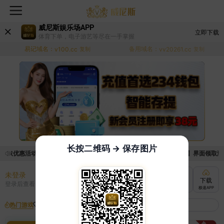
威尼斯娱乐场APP
立即下载
体育下单，电子游艺等尽在一手掌握
易记域名：
备用域名：
v100.cc
复制
vv20261.cc
复制
长按二维码 → 保存图片
领取优惠活动的手续麻烦，已新增优惠系统，现在可以前往【福利中心】界面领取满足条
未登录
充值
提现
转账
下载
登录后查看
快速到账
极速到账
灵活切换
极速APP
热门游戏
我的收藏