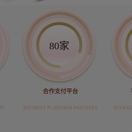
80家
合作支付平台
IT
PAYMENT PLATFORM PARTNERS
AVERAG