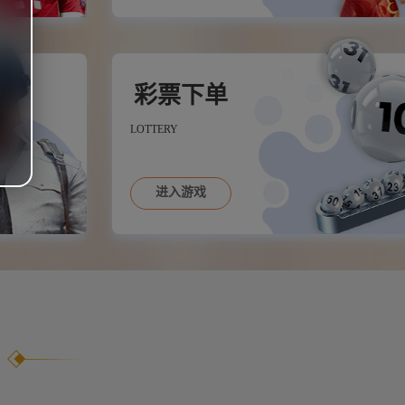
彩票下单
LOTTERY
进入游戏