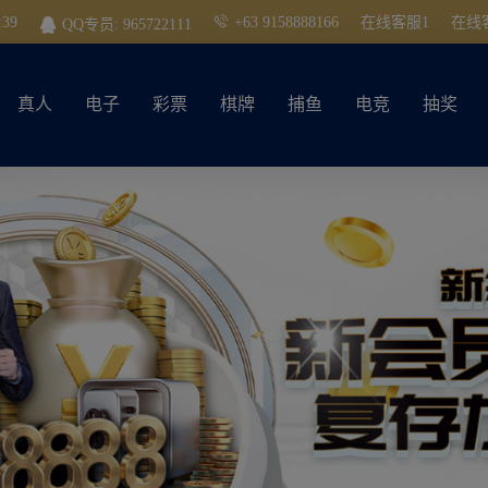
41
+63 9158888166
在线客服1
在线
QQ专员: 965722111
真人
电子
彩票
棋牌
捕鱼
电竞
抽奖