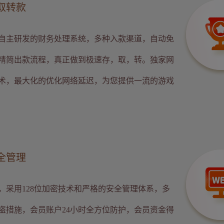
取转款
自主研发的财务处理系统，多种入款渠道，自动免
精简出款流程，真正做到极速存，取，转。独家网
术，最大化的优化网络延迟，为您提供一流的游戏
全管理
，采用128位加密技术和严格的安全管理体系，多
盗措施，会员账户24小时全方位防护，会员资金得