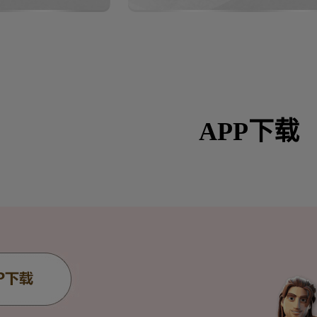
APP下载