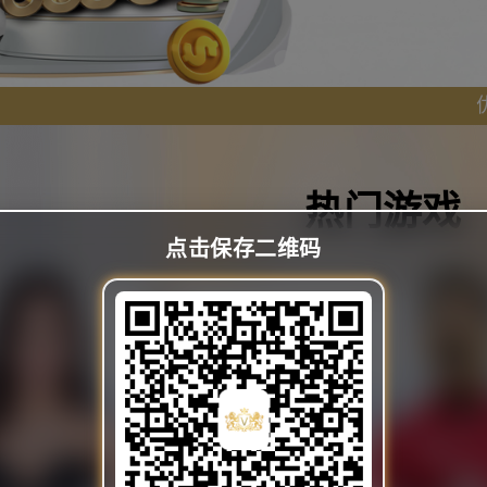
优惠新系统上
热门游戏
点击保存二维码
体育竞技
SPORT
进入游戏