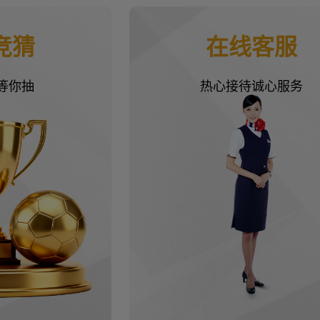
竞猜
在线客服
等你抽
热心接待诚心服务