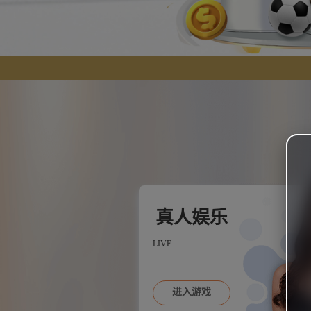
真人娱乐
LIVE
进入游戏