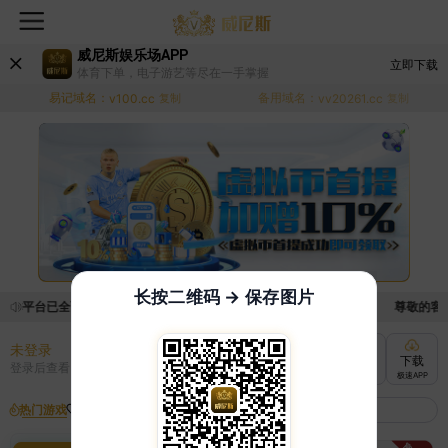
威尼斯娱乐场APP
立即下载
体育下单，电子游艺等尽在一手掌握
易记域名：
备用域名：
v100.cc
复制
vv20261.cc
复制
长按二维码 → 保存图片
本平台已全面接入 体彩官方投注 赔率真实可查 无需再跑彩票店！***
尊敬的客
未登录
充值
提现
转账
下载
登录后查看
快速到账
极速到账
灵活切换
极速APP
热门游戏
我的收藏