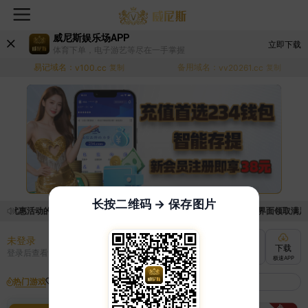
威尼斯娱乐场APP
立即下载
体育下单，电子游艺等尽在一手掌握
易记域名：
备用域名：
v100.cc
复制
vv20261.cc
复制
长按二维码 → 保存图片
取优惠活动的手续麻烦，已新增优惠系统，现在可以前往【福利中心】界面领取满足条件
未登录
充值
提现
转账
下载
登录后查看
快速到账
极速到账
灵活切换
极速APP
热门游戏
我的收藏