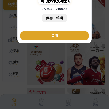
体育
易记域名 · v100.cc
真人
保存二维码
电子
关闭
电竞
棋牌
捕鱼
彩票
首页
资金
优惠
我的