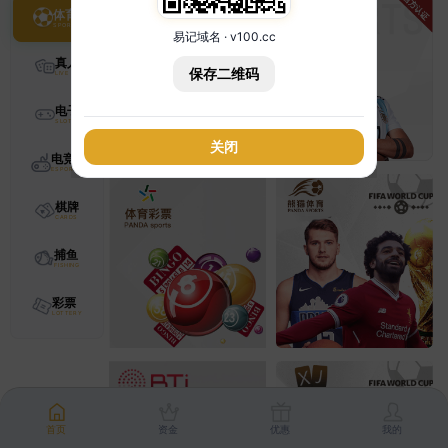
体育
易记域名 · v100.cc
真人
保存二维码
电子
关闭
电竞
棋牌
捕鱼
彩票
首页
资金
优惠
我的