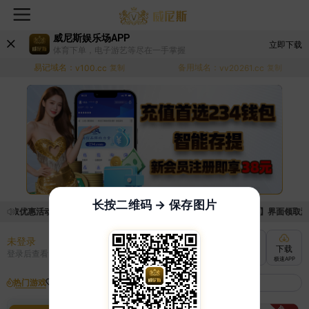
威尼斯娱乐场APP
立即下载
体育下单，电子游艺等尽在一手掌握
易记域名：
备用域名：
v100.cc
复制
vv20261.cc
复制
长按二维码 → 保存图片
领取优惠活动的手续麻烦，已新增优惠系统，现在可以前往【福利中心】界面领取满足条
未登录
充值
提现
转账
下载
登录后查看
快速到账
极速到账
灵活切换
极速APP
热门游戏
我的收藏