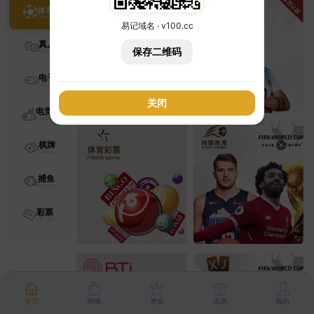
体育
易记域名 · v100.cc
真人
保存二维码
电子
关闭
电竞
棋牌
捕鱼
彩票
首页
商城
资金
优惠
我的