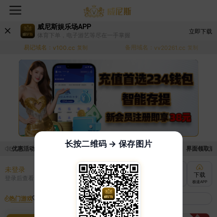
威尼斯娱乐场APP
立即下载
体育下单，电子游艺等尽在一手掌握
易记域名：
备用域名：
v100.cc
复制
vv20261.cc
复制
长按二维码 → 保存图片
领取优惠活动的手续麻烦，已新增优惠系统，现在可以前往【福利中心】界面领取满足条
未登录
充值
提现
转账
下载
登录后查看
快速到账
极速到账
灵活切换
极速APP
热门游戏
我的收藏