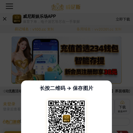
威尼斯娱乐场APP
立即下载
体育下单，电子游艺等尽在一手掌握
易记域名：
备用域名：
v100.cc
复制
vv20261.cc
复制
长按二维码 → 保存图片
领取优惠活动的手续麻烦，已新增优惠系统，现在可以前往【福利中心】界面领取满足条
未登录
充值
提现
转账
下载
登录后查看
快速到账
极速到账
灵活切换
极速APP
热门游戏
我的收藏