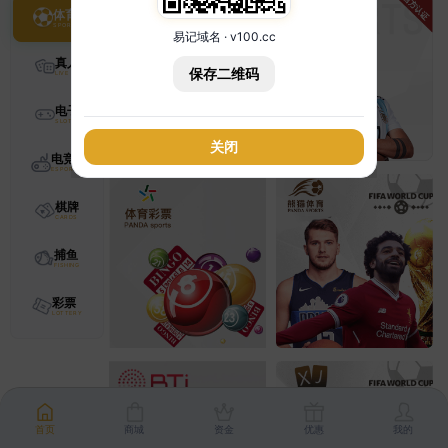
体育
易记域名 · v100.cc
真人
保存二维码
电子
关闭
电竞
棋牌
捕鱼
彩票
首页
商城
资金
优惠
我的