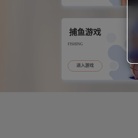
捕鱼游戏
FISHING
进入游戏