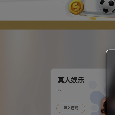
真人娱乐
LIVE
进入游戏