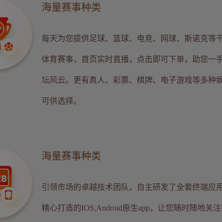
海量赛事种类
每天为您提供足球、篮球、电竞、网球、斯诺克等
体育赛事，首页实时直播，点击即可下单，助您一
坛风云。更有真人、彩票、棋牌、电子游戏等多种
可供选择。
海量赛事种类
引领市场的卓越技术团队，自主研发了全套终端应
精心打造的IOS,Android原生app，让您随时随地关