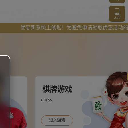
APP
惠新系统上线啦！为避免申请领取优惠活动的手续麻烦，已
棋牌游戏
CHESS
进入游戏