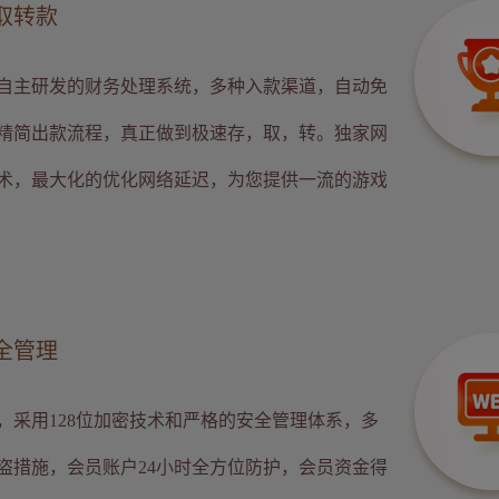
取转款
自主研发的财务处理系统，多种入款渠道，自动免
精简出款流程，真正做到极速存，取，转。独家网
术，最大化的优化网络延迟，为您提供一流的游戏
全管理
，采用128位加密技术和严格的安全管理体系，多
盗措施，会员账户24小时全方位防护，会员资金得