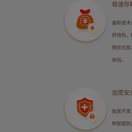
极速存
最新技术
转钱包，
络优化技
体验。
加密安
独家开发
种智能防