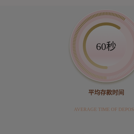
60秒
平均存款时间
AVERAGE TIME OF DEPOS