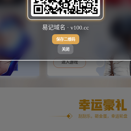
易记域名 · v100.cc
电子下单
保存二维码
ESPORTS
关闭
进入游戏
刮刮乐，砸金蛋，幸运轮盘