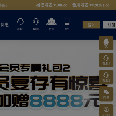
易记域名:v100.cc
备用域名:vv20261.cc
客服2
优惠
登入
注册
客服1
客服2
合营
APP
QQ
客服1
客服2
微信
skype