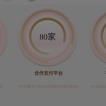
80家
合作支付平台
IT
PAYMENT PLATFORM PARTNERS
AVERAG