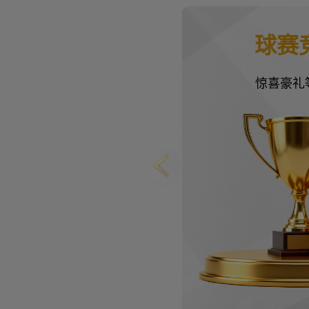
球赛
惊喜豪礼