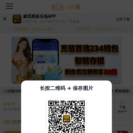
威尼斯娱乐场APP
立即下载
体育下单，电子游艺等尽在一手掌握
易记域名：
备用域名：
v100.cc
复制
vv20261.cc
复制
长按二维码 → 保存图片
领取优惠活动的手续麻烦，已新增优惠系统，现在可以前往【福利中心】界面领取满足条
未登录
充值
提现
转账
下载
登录后查看
快速到账
极速到账
灵活切换
极速APP
热门游戏
我的收藏