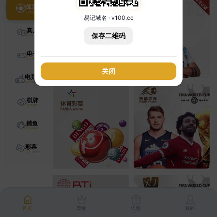
体育
易记域名 · v100.cc
真人
保存二维码
电子
关闭
电竞
棋牌
捕鱼
彩票
首页
资金
优惠
我的