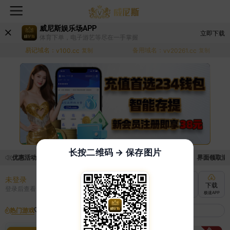
威尼斯娱乐场APP
立即下载
体育下单，电子游艺等尽在一手掌握
易记域名：
备用域名：
v100.cc
复制
vv20261.cc
复制
长按二维码 → 保存图片
领取优惠活动的手续麻烦，已新增优惠系统，现在可以前往【福利中心】界面领取满足条
未登录
充值
提现
转账
下载
登录后查看
快速到账
极速到账
灵活切换
极速APP
热门游戏
我的收藏