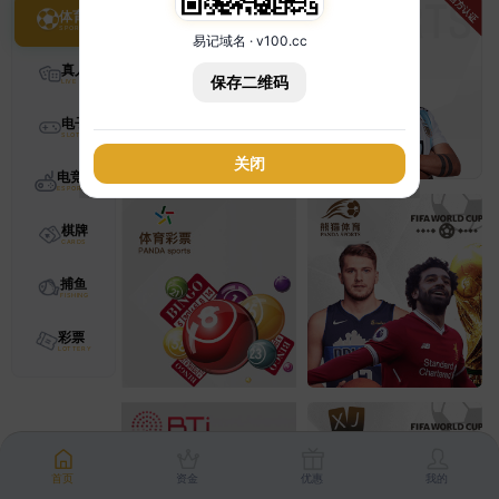
体育
易记域名 · v100.cc
真人
保存二维码
电子
关闭
电竞
棋牌
捕鱼
彩票
首页
资金
优惠
我的