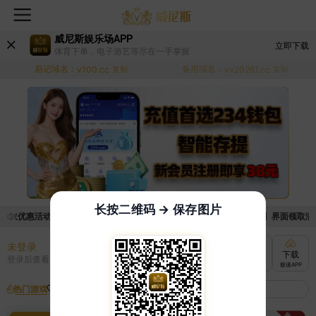
威尼斯娱乐场APP
立即下载
体育下单，电子游艺等尽在一手掌握
易记域名：
备用域名：
v100.cc
复制
vv20261.cc
复制
长按二维码 → 保存图片
领取优惠活动的手续麻烦，已新增优惠系统，现在可以前往【福利中心】界面领取满足条
未登录
充值
提现
转账
下载
登录后查看
快速到账
极速到账
灵活切换
极速APP
热门游戏
我的收藏