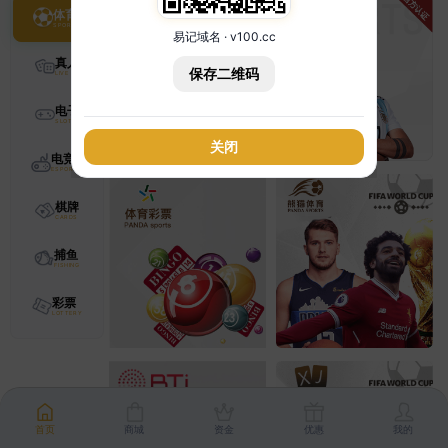
体育
易记域名 · v100.cc
真人
保存二维码
电子
关闭
电竞
棋牌
捕鱼
彩票
首页
商城
资金
优惠
我的