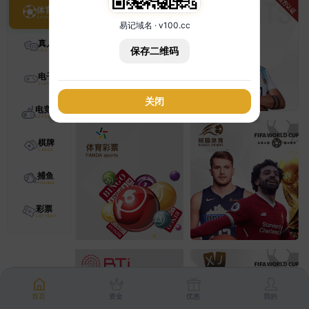
体育
易记域名 · v100.cc
真人
保存二维码
电子
关闭
电竞
棋牌
捕鱼
彩票
首页
资金
优惠
我的