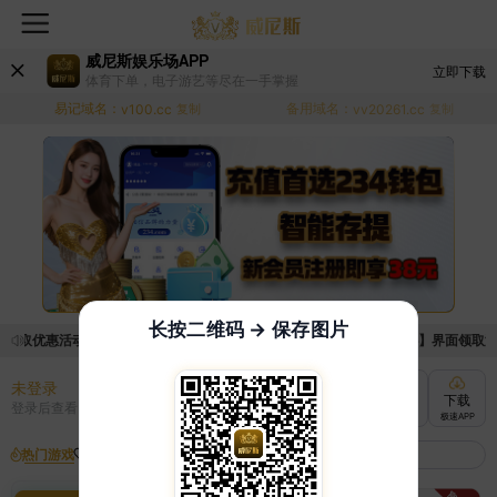
威尼斯娱乐场APP
立即下载
体育下单，电子游艺等尽在一手掌握
易记域名：
备用域名：
v100.cc
复制
vv20261.cc
复制
长按二维码 → 保存图片
领取优惠活动的手续麻烦，已新增优惠系统，现在可以前往【福利中心】界面领取满足条
未登录
充值
提现
转账
下载
登录后查看
快速到账
极速到账
灵活切换
极速APP
热门游戏
我的收藏