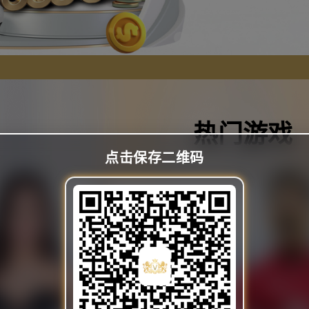
优惠
热门游戏
点击保存二维码
体育竞技
SPORT
进入游戏