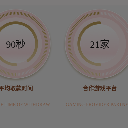
90秒
21家
平均取款时间
合作游戏平台
E TIME OF WITHDRAW
GAMING PROVIDER PARTN