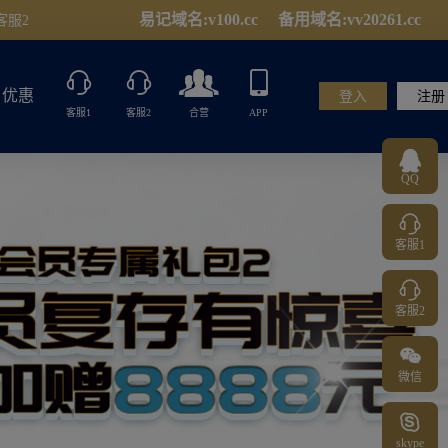
易记域名:v100.cc
备用域名:vv20261.cc
客服2
优惠
登入
注册
客服1
客服2
合营
APP
QQ
客服1
客服2
微信
skype