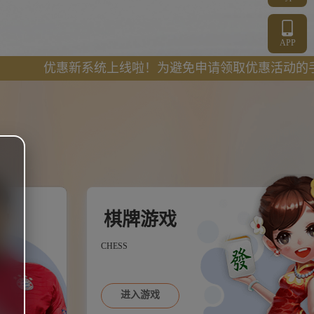
APP
新系统上线啦！为避免申请领取优惠活动的手续麻烦，已新
棋牌游戏
CHESS
进入游戏