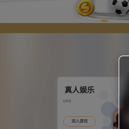
真人娱乐
LIVE
进入游戏