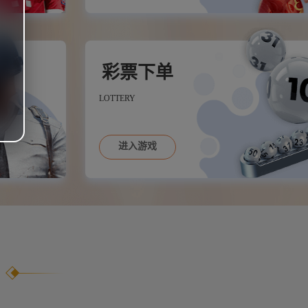
彩票下单
LOTTERY
进入游戏