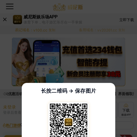
威尼斯娱乐场APP
立即下载
体育下单，电子游艺等尽在一手掌握
易记域名：
备用域名：
v100.cc
复制
vv20261.cc
复制
长按二维码 → 保存图片
领取优惠活动的手续麻烦，已新增优惠系统，现在可以前往【福利中心】界面领取满足条
未登录
充值
提现
转账
下载
登录后查看
快速到账
极速到账
灵活切换
极速APP
热门游戏
我的收藏