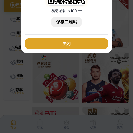
体育
易记域名 · v100.cc
真人
保存二维码
电子
关闭
电竞
棋牌
捕鱼
彩票
首页
商城
资金
优惠
我的