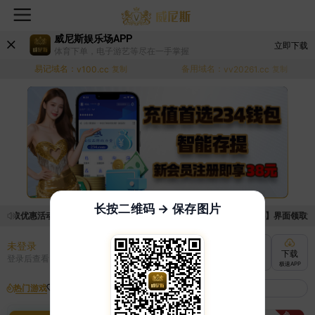
威尼斯娱乐场APP
立即下载
体育下单，电子游艺等尽在一手掌握
易记域名：
备用域名：
v100.cc
复制
vv20261.cc
复制
长按二维码 → 保存图片
领取优惠活动的手续麻烦，已新增优惠系统，现在可以前往【福利中心】界面领取满足条
未登录
充值
提现
转账
下载
登录后查看
快速到账
极速到账
灵活切换
极速APP
热门游戏
我的收藏