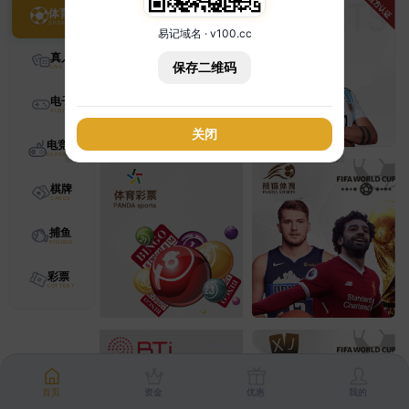
体育
易记域名 · v100.cc
真人
保存二维码
电子
关闭
电竞
棋牌
捕鱼
彩票
首页
资金
优惠
我的