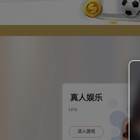
真人娱乐
LIVE
进入游戏