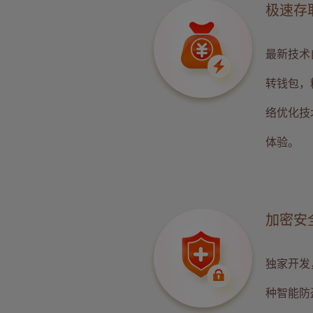
极速存
最新技术
转钱包，
络优化技
体验。
加密安
独家开发
种智能防