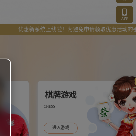
APP
新系统上线啦！为避免申请领取优惠活动的手续麻烦，已新
棋牌游戏
CHESS
进入游戏