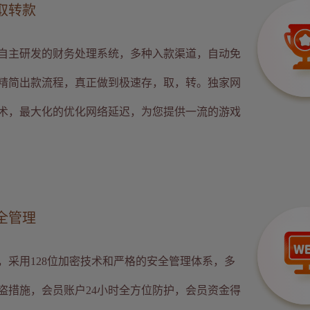
取转款
自主研发的财务处理系统，多种入款渠道，自动免
精简出款流程，真正做到极速存，取，转。独家网
术，最大化的优化网络延迟，为您提供一流的游戏
全管理
，采用128位加密技术和严格的安全管理体系，多
盗措施，会员账户24小时全方位防护，会员资金得