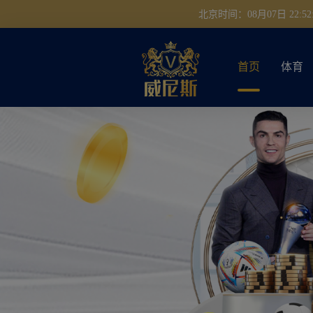
北京时间：08月07日 22:52:
首页
体育