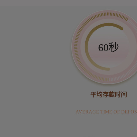
60秒
平均存款时间
AVERAGE TIME OF DEPOS