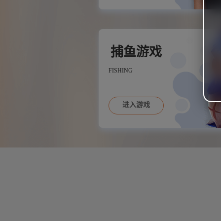
捕鱼游戏
FISHING
进入游戏