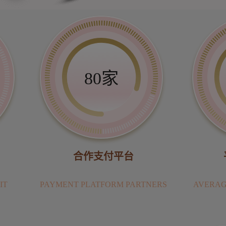
80家
合作支付平台
IT
PAYMENT PLATFORM PARTNERS
AVERAG