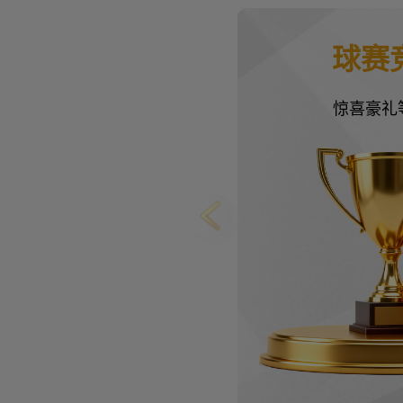
球赛
惊喜豪礼