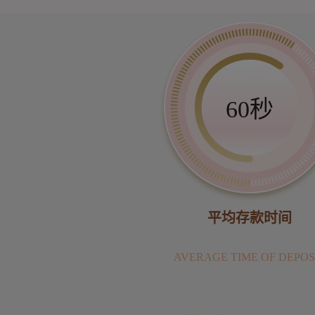
60秒
平均存款时间
AVERAGE TIME OF DEPOS