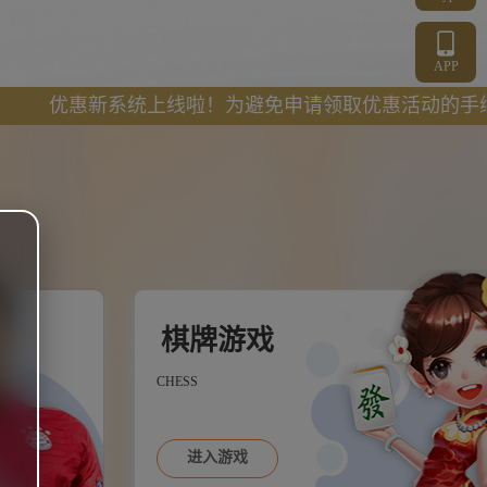
APP
惠新系统上线啦！为避免申请领取优惠活动的手续麻烦，已
棋牌游戏
CHESS
进入游戏