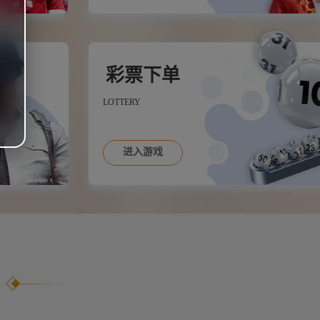
彩票下单
LOTTERY
进入游戏