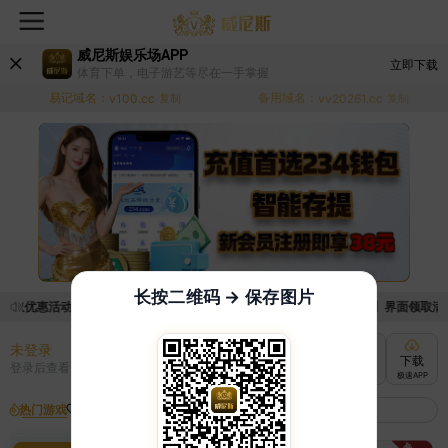
威尼斯娱乐场APP
立即下载
体育下单，电子游艺等尽在一手掌握
易记域名：
备用域名：
v100.cc
复制
vv20261.cc
复制
长按二维码 → 保存图片
领取优惠活动的手续麻烦，已新增优惠系统，现在可以前往【福利中心】界面领取满足条
未登录
充值
提现
转账
下载
登录后查看
快速到账
极速到账
灵活切换
极速APP
热门游戏
我的收藏