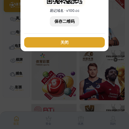
体育
易记域名 · v100.cc
真人
保存二维码
电子
关闭
电竞
棋牌
捕鱼
彩票
首页
资金
优惠
我的