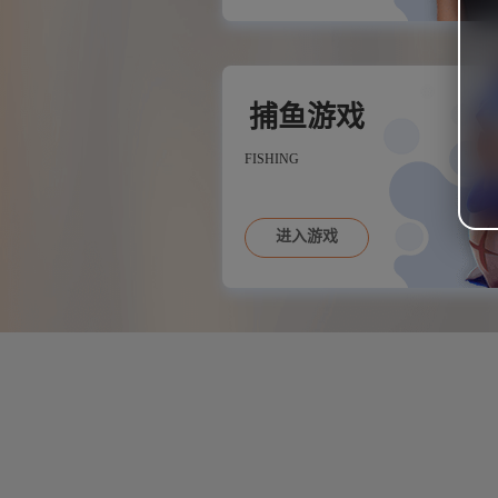
捕鱼游戏
FISHING
进入游戏