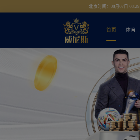
北京时间：08月07日 08:29:
首页
体育