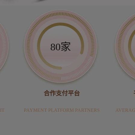
80家
合作支付平台
IT
PAYMENT PLATFORM PARTNERS
AVERAG