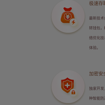
极速存
最新技术
转钱包，
络优化技
体验。
加密安
独家开发
种智能防