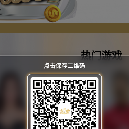
优惠新
热门游戏
点击保存二维码
体育竞技
SPORT
进入游戏