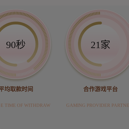
90秒
21家
平均取款时间
合作游戏平台
E TIME OF WITHDRAW
GAMING PROVIDER PARTN