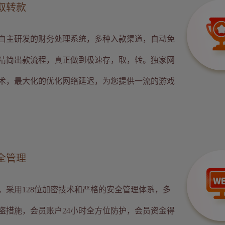
取转款
自主研发的财务处理系统，多种入款渠道，自动免
精简出款流程，真正做到极速存，取，转。独家网
术，最大化的优化网络延迟，为您提供一流的游戏
全管理
，采用128位加密技术和严格的安全管理体系，多
盗措施，会员账户24小时全方位防护，会员资金得