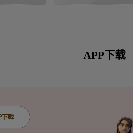
APP下载