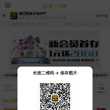
威尼斯娱乐场APP
立即下载
体育下单，电子游艺等尽在一手掌握
易记域名：
备用域名：
v100.cc
复制
vv20261.cc
复制
长按二维码 → 保存图片
活动的手续麻烦，已新增优惠系统，现在可以前往【福利中心】界面领取满足条件的优惠
未登录
充值
提现
转账
下载
登录后查看
快速到账
极速到账
灵活切换
极速APP
热门游戏
我的收藏