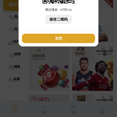
体育
易记域名 · v100.cc
真人
保存二维码
电子
关闭
电竞
棋牌
捕鱼
彩票
首页
资金
优惠
我的