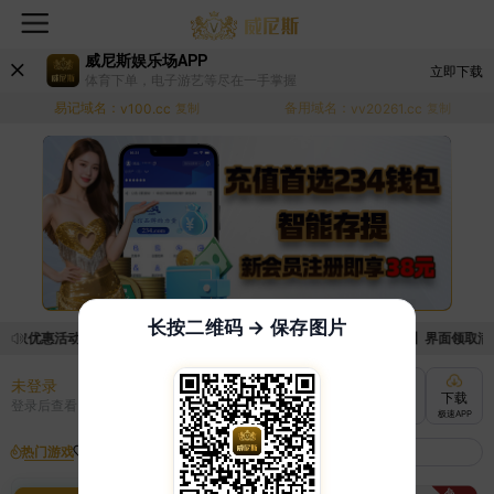
威尼斯娱乐场APP
立即下载
体育下单，电子游艺等尽在一手掌握
易记域名：
备用域名：
v100.cc
复制
vv20261.cc
复制
长按二维码 → 保存图片
领取优惠活动的手续麻烦，已新增优惠系统，现在可以前往【福利中心】界面领取满足条
未登录
充值
提现
转账
下载
登录后查看
快速到账
极速到账
灵活切换
极速APP
热门游戏
我的收藏