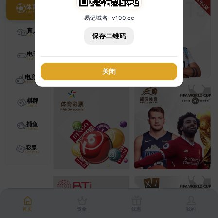
体育
易记域名 · v100.cc
真人
保存二维码
电子
关闭
电竞
棋牌
捕鱼
彩票
首页
资金
优惠
我的