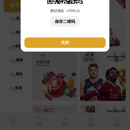
体育
易记域名 · v100.cc
真人
保存二维码
电子
关闭
电竞
棋牌
捕鱼
彩票
首页
商城
资金
优惠
我的