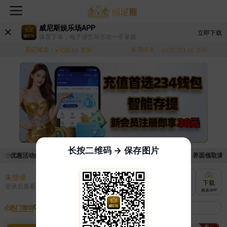
威尼斯娱乐场APP
立即下载
体育下单，电子游艺等尽在一手掌握
易记域名：
备用域名：
v100.cc
复制
vv20261.cc
复制
长按二维码 → 保存图片
取优惠活动的手续麻烦，已新增优惠系统，现在可以前往【福利中心】界面领取满足条
未登录
充值
提现
转账
下载
登录后查看
快速到账
极速到账
灵活切换
极速APP
热门游戏
我的收藏