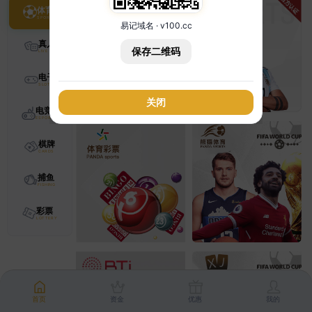
体育
易记域名 · v100.cc
真人
保存二维码
电子
关闭
电竞
棋牌
捕鱼
彩票
首页
资金
优惠
我的