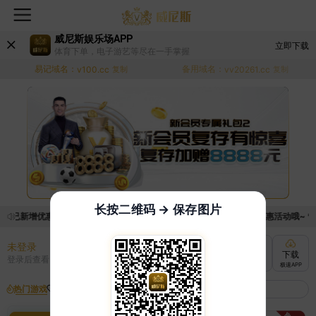
威尼斯娱乐场APP
立即下载
体育下单，电子游艺等尽在一手掌握
易记域名：
备用域名：
v100.cc
复制
vv20261.cc
复制
长按二维码 → 保存图片
，已新增优惠系统，现在可以前往【福利中心】界面领取满足条件的优惠活动哦~ **
未登录
充值
提现
转账
下载
登录后查看
快速到账
极速到账
灵活切换
极速APP
热门游戏
我的收藏