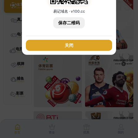
体育
易记域名 · v100.cc
真人
保存二维码
电子
关闭
电竞
棋牌
捕鱼
彩票
首页
资金
优惠
我的