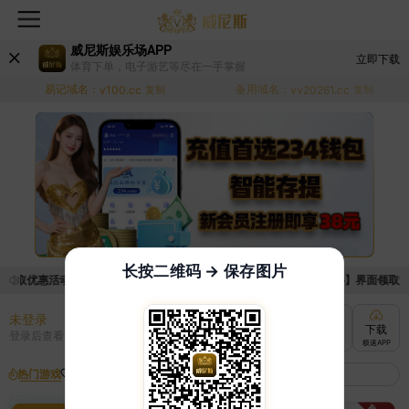
威尼斯娱乐场APP
立即下载
体育下单，电子游艺等尽在一手掌握
易记域名：
备用域名：
v100.cc
复制
vv20261.cc
复制
长按二维码 → 保存图片
领取优惠活动的手续麻烦，已新增优惠系统，现在可以前往【福利中心】界面领取满足
未登录
充值
提现
转账
下载
登录后查看
快速到账
极速到账
灵活切换
极速APP
热门游戏
我的收藏