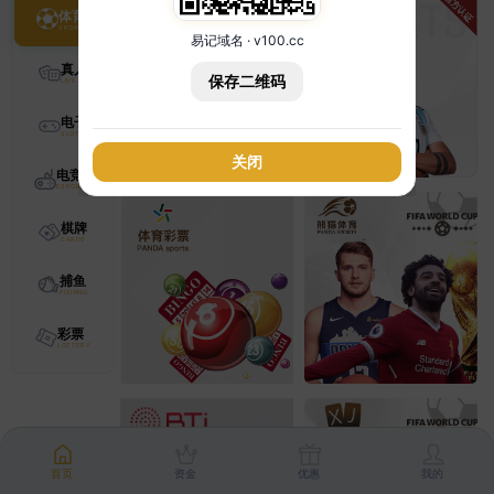
体育
易记域名 · v100.cc
真人
保存二维码
电子
关闭
电竞
棋牌
捕鱼
彩票
首页
资金
优惠
我的