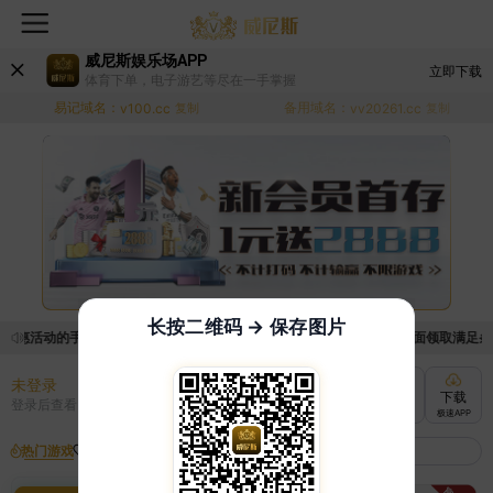
威尼斯娱乐场APP
立即下载
体育下单，电子游艺等尽在一手掌握
易记域名：
备用域名：
v100.cc
复制
vv20261.cc
复制
长按二维码 → 保存图片
优惠活动的手续麻烦，已新增优惠系统，现在可以前往【福利中心】界面领取满足条件的
未登录
充值
提现
转账
下载
登录后查看
快速到账
极速到账
灵活切换
极速APP
热门游戏
我的收藏